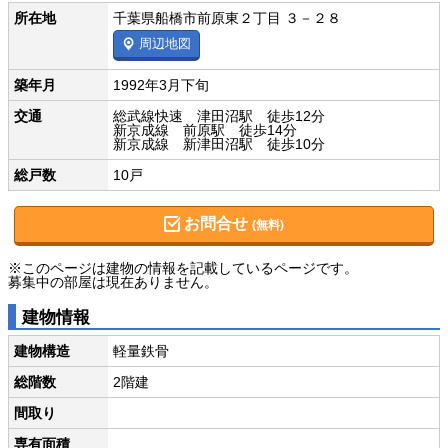
所在地
千葉県船橋市前原東２丁目 ３－２８
周辺地図
築年月
1992年3月下旬
交通
総武線快速 津田沼駅 徒歩12分
新京成線 前原駅 徒歩14分
新京成線 新津田沼駅 徒歩10分
総戸数
10戸
お問合せ
(無料)
※このページは建物の情報を記載しているページです。
募集中の部屋は現在ありません。
建物情報
建物構造
軽量鉄骨
総階数
2階建
間取り
専有面積