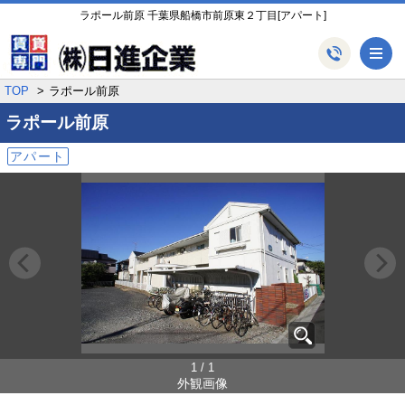
ラポール前原 千葉県船橋市前原東２丁目[アパート]
メ
TOP
ラポール前原
ラポール前原
アパート
1 / 1
外観画像