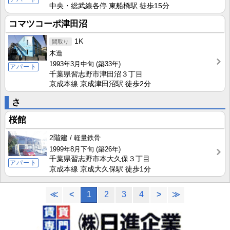
中央・総武線各停 東船橋駅 徒歩15分
コマツコーポ津田沼
1K
木造
1993年3月中旬
(築33年)
アパート
千葉県習志野市津田沼３丁目
京成本線 京成津田沼駅 徒歩2分
さ
桜館
2階建
軽量鉄骨
1999年8月下旬
(築26年)
千葉県習志野市本大久保３丁目
アパート
京成本線 京成大久保駅 徒歩1分
≪
<
1
2
3
4
>
≫