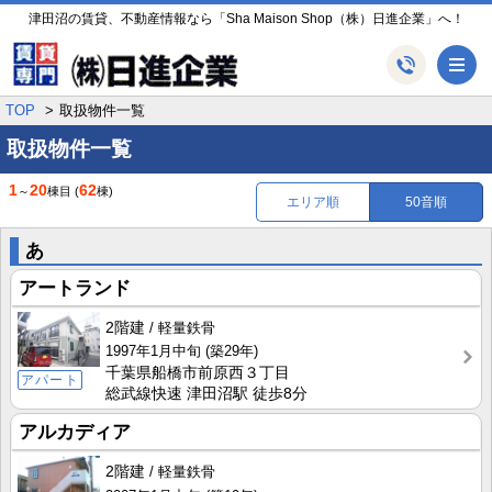
津田沼の賃貸、不動産情報なら「Sha Maison Shop（株）日進企業」へ！
メ
TOP
取扱物件一覧
取扱物件一覧
1
20
62
～
棟目
(
棟)
エリア順
50音順
あ
アートランド
2階建
軽量鉄骨
1997年1月中旬
(築29年)
千葉県船橋市前原西３丁目
アパート
総武線快速 津田沼駅 徒歩8分
アルカディア
2階建
軽量鉄骨