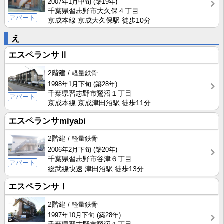
2007年1月中旬
(築19年)
千葉県習志野市大久保４丁目
アパート
京成本線 京成大久保駅 徒歩10分
え
エスペランサⅡ
2階建
軽量鉄骨
1998年1月下旬
(築28年)
千葉県習志野市鷺沼１丁目
アパート
京成本線 京成津田沼駅 徒歩11分
エスペランサmiyabi
2階建
軽量鉄骨
2006年2月下旬
(築20年)
千葉県習志野市谷津６丁目
アパート
総武線快速 津田沼駅 徒歩13分
エスペランサⅠ
2階建
軽量鉄骨
1997年10月下旬
(築28年)