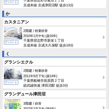
千葉県習志野市鷺沼１丁目
アパート
京成本線 京成津田沼駅 徒歩13分
か
カスタニアン
2階建
軽量鉄骨
2010年1月中旬
(築16年)
千葉県習志野市新栄１丁目
アパート
京成本線 京成大久保駅 徒歩18分
く
グランシエクル
2階建
軽量鉄骨
2011年9月下旬
(築14年)
千葉県船橋市前原西２丁目
アパート
総武線快速 津田沼駅 徒歩3分
グランデュール津田沼
3階建
鉄骨
2022年2月下旬
(築4年)